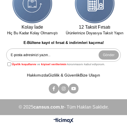
Kolay İade
12 Taksit Fırsatı
Hiç Bu Kadar Kolay Olmamıştı
Ürünlerinize Doyasıya Taksit Yapın
E-Bültene kayıt ol fırsat & indirimleri kaçırma!
Gönder
Üyelik koşullarını
ve
kişisel verilerimin
korunmasını kabul ediyorum.
Hakkımızda
Gizlilik & Güvenlik
Bize Ulaşın
© 2025
cansus.com.tr
- Tüm Hakları Saklıdır.