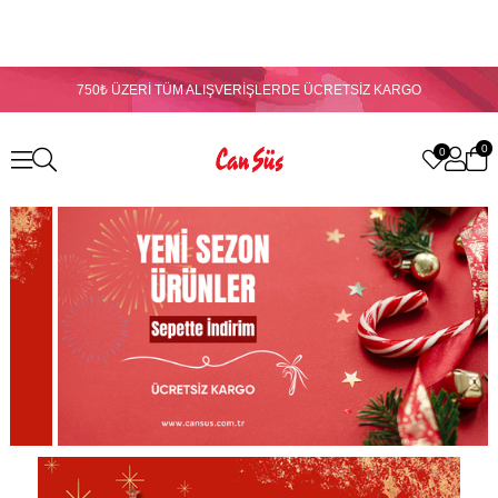
750₺ ÜZERİ TÜM ALIŞVERİŞLERDE ÜCRETSİZ KARGO
0
0