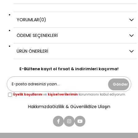
YORUMLAR
(0)
ÖDEME SEÇENEKLERI
ÜRÜN ÖNERILERI
E-Bültene kayıt ol fırsat & indirimleri kaçırma!
Gönder
Üyelik koşullarını
ve
kişisel verilerimin
korunmasını kabul ediyorum.
Hakkımızda
Gizlilik & Güvenlik
Bize Ulaşın