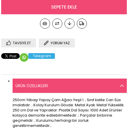
TAVSIYE ET
YORUM YAZ
Telegram
ÜRÜN ÖZELLIKLERI
250cm Yılbaşı Yapay Çam Ağacı Yeşil 1. ; Sınıf kalite Can Süs
imalatıdır. ; Kolay Kurulum Gövde: Metal Ayak: Metal Yükseklik:
250 cm Dal ve Yapraklar: Plastik Dal Sayısı: 1000 Adet Ürünler
kolayca demonte edilebilmektedir. ; Parçalar birbirine
geçmelidir. ; Kurulumu herhangi bir zorluk
gerektirmemektedir.;